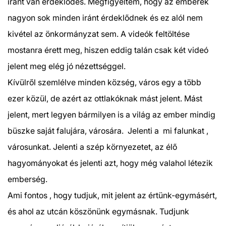
iránt van érdeklődés. Megfigyeltem, hogy az emberek
nagyon sok minden iránt érdeklődnek és ez alól nem
kivétel az önkormányzat sem. A videók feltöltése
mostanra érett meg, hiszen eddig talán csak két videó
jelent meg elég jó nézettséggel.
Kívülről szemlélve minden község, város egy a több
ezer közül, de azért az ottlakóknak mást jelent. Mást
jelent, mert legyen bármilyen is a világ az ember mindig
büszke saját falujára, városára. Jelenti a mi falunkat ,
városunkat. Jelenti a szép környezetet, az élő
hagyományokat és jelenti azt, hogy még valahol létezik
emberség.
Ami fontos , hogy tudjuk, mit jelent az értünk-egymásért,
és ahol az utcán köszönünk egymásnak. Tudjunk