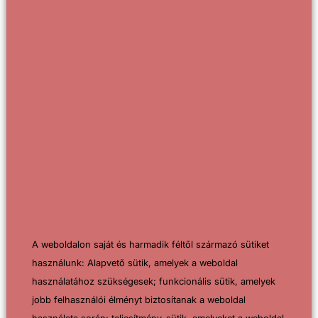
našej web stránke.
Galéria
A weboldalon saját és harmadik féltől származó sütiket
használunk: Alapvető sütik, amelyek a weboldal
használatához szükségesek; funkcionális sütik, amelyek
jobb felhasználói élményt biztosítanak a weboldal
használata során; teljesítmény-sütik, amelyeket a weboldal