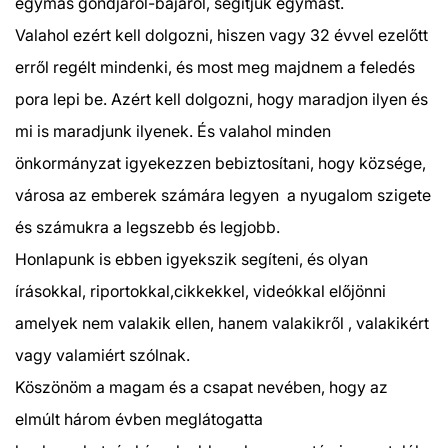
egymás gondjáról-bajáról, segítjük egymást.
Valahol ezért kell dolgozni, hiszen vagy 32 évvel ezelőtt
erről regélt mindenki, és most meg majdnem a feledés
pora lepi be. Azért kell dolgozni, hogy maradjon ilyen és
mi is maradjunk ilyenek. És valahol minden
önkormányzat igyekezzen bebiztosítani, hogy községe,
városa az emberek számára legyen a nyugalom szigete
és számukra a legszebb és legjobb.
Honlapunk is ebben igyekszik segíteni, és olyan
írásokkal, riportokkal,cikkekkel, videókkal előjönni
amelyek nem valakik ellen, hanem valakikről , valakikért
vagy valamiért szólnak.
Köszönöm a magam és a csapat nevében, hogy az
elmúlt három évben meglátogatta