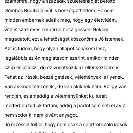
számomra, hogy a századik születésnapját betöltő
Gombos Rudibácsival is beszélgethettem. Ez nem
minden embernek adatik meg, hogy egy életvidám,
vitális száz éves emberrel beszlgessen. Nekem
megadatott, ezt a lehetőséget köszönöm a Jó Istennek.
Azt is tudom, hogy olyan állapot sohasem lesz,
legalábbis az én meglátásom szerint, amikor minden
szép és jó lesz , de ez vonatkozik az ellenkezőjére is.
Tehát az írások, beszélgetések, vélemények is ilyenek.
Van akiknek tetszenek , de van akiknek nem. Ez így van
rendjén, és ameddig a véleményünket kulturált
mederben tudjuk tartani, addig a partot sem önti el avíz,
nem sodor ki nem kívánt anyagot.
Jó érzéssel tölt el, hogy nem csak a sportról szóló írások