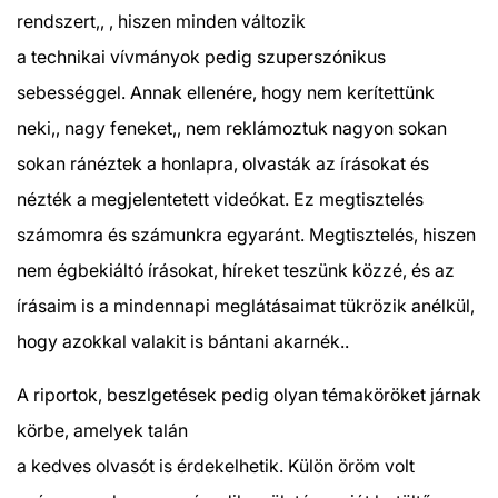
rendszert,, , hiszen minden változik
a technikai vívmányok pedig szuperszónikus
sebességgel. Annak ellenére, hogy nem kerítettünk
neki,, nagy feneket,, nem reklámoztuk nagyon sokan
sokan ránéztek a honlapra, olvasták az írásokat és
nézték a megjelentetett videókat. Ez megtisztelés
számomra és számunkra egyaránt. Megtisztelés, hiszen
nem égbekiáltó írásokat, híreket teszünk közzé, és az
írásaim is a mindennapi meglátásaimat tükrözik anélkül,
hogy azokkal valakit is bántani akarnék..
A riportok, beszlgetések pedig olyan témaköröket járnak
körbe, amelyek talán
a kedves olvasót is érdekelhetik. Külön öröm volt