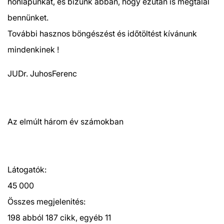
honlapunkat, és bízunk abban, hogy ezután is megtalál
bennünket.
További hasznos böngészést és időtöltést kívánunk
mindenkinek !
JUDr. JuhosFerenc
Az elmúlt három év számokban
Látogatók:
45 000
Összes megjelenités:
198 abból 187 cikk, egyéb 11