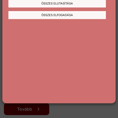
ÖSSZES ELUTASÍTÁSA
ÖSSZES ELFOGADÁSA
Sport
2021-08-19
BL-selejtező: Hiába játszott
emberelőnyben, kikapott a
Ferencváros
A Ferencváros annak ellenére 3-2-re kikapott szerdán a
svájci Young Boys vendégeként, hogy 65 percen át
emberelőnyben futballozhatott a Bajnokok...
Tovább
Oldalszámozás