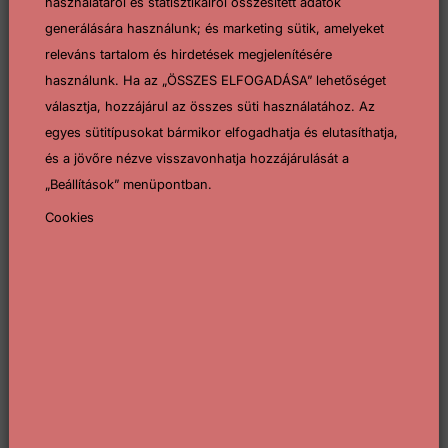
használatáról és statisztikáiról összesített adatok
Szeptember 25-én szombaton 9 órakor Pécsett, a Pécsi
generálására használunk; és marketing sütik, amelyeket
VSK pályán tartotta az Országos Veterán Labdarúgó
releváns tartalom és hirdetések megjelenítésére
Sport Egyesület a „Kárpát-medencei veteránok...
használunk. Ha az „ÖSSZES ELFOGADÁSA” lehetőséget
választja, hozzájárul az összes süti használatához. Az
Tovább
egyes sütitípusokat bármikor elfogadhatja és elutasíthatja,
és a jövőre nézve visszavonhatja hozzájárulását a
„Beállítások” menüpontban.
Cookies
Sport
2021-09-07