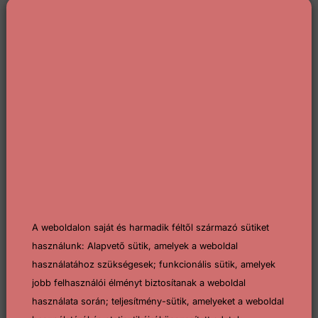
Tovább
A weboldalon saját és harmadik féltől származó sütiket
Sport
2021-10-28
használunk: Alapvető sütik, amelyek a weboldal
használatához szükségesek; funkcionális sütik, amelyek
Kárpát-medencei veteránok
jobb felhasználói élményt biztosítanak a weboldal
találkozója és családi nap Pécs
használata során; teljesítmény-sütik, amelyeket a weboldal