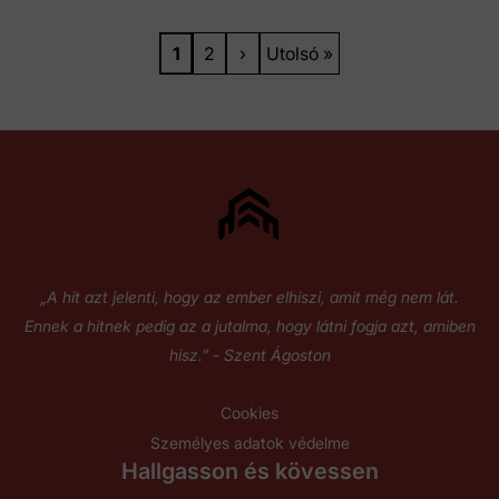
Oldal
1
Oldal
2
Következő
›
Utolsó
Utolsó »
oldal
oldal
„A hit azt jelenti, hogy az ember elhiszi, amit még nem lát.
Ennek a hitnek pedig az a jutalma, hogy látni fogja azt, amiben
hisz.” - Szent Ágoston
Cookies
Személyes adatok védelme
Hallgasson és kövessen